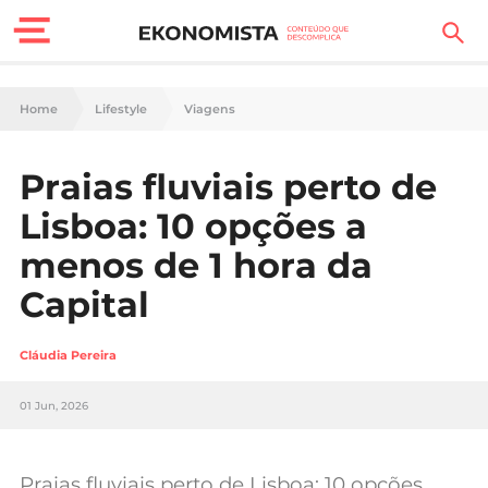
Finanças Pessoais
Home
Lifestyle
Viagens
Motores
Praias fluviais perto de
Carreira
Lisboa: 10 opções a
Casa
menos de 1 hora da
Capital
Lifestyle
Sociedade
Cláudia Pereira
Tecnologia
01 Jun, 2026
Negócios
Praias fluviais perto de Lisboa: 10 opções