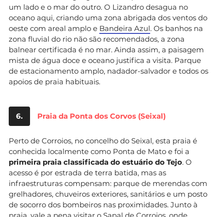
um lado e o mar do outro. O Lizandro desagua no
oceano aqui, criando uma zona abrigada dos ventos do
oeste com areal amplo e
Bandeira Azul
. Os banhos na
zona fluvial do rio não são recomendados, a zona
balnear certificada é no mar. Ainda assim, a paisagem
mista de água doce e oceano justifica a visita. Parque
de estacionamento amplo, nadador-salvador e todos os
apoios de praia habituais.
6.
Praia da Ponta dos Corvos (Seixal)
Perto de Corroios, no concelho do Seixal, esta praia é
conhecida localmente como Ponta de Mato e foi a
primeira praia classificada do estuário do Tejo
. O
acesso é por estrada de terra batida, mas as
infraestruturas compensam: parque de merendas com
grelhadores, chuveiros exteriores, sanitários e um posto
de socorro dos bombeiros nas proximidades. Junto à
praia, vale a pena visitar o Sapal de Corroios, onde