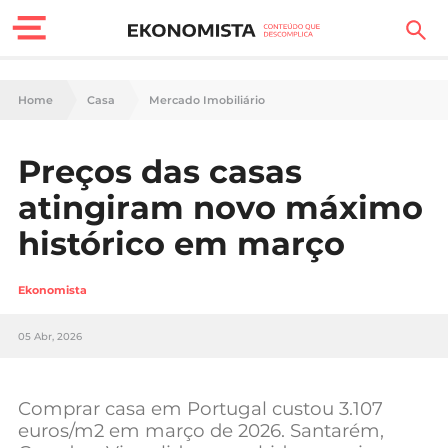
Finanças Pessoais
Home
Casa
Mercado Imobiliário
Motores
Preços das casas
Carreira
atingiram novo máximo
Casa
histórico em março
Lifestyle
Ekonomista
Sociedade
05 Abr, 2026
Tecnologia
Comprar casa em Portugal custou 3.107
Negócios
euros/m2 em março de 2026. Santarém,