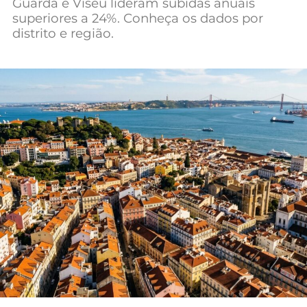
Guarda e Viseu lideram subidas anuais
Mundial 2026
superiores a 24%. Conheça os dados por
distrito e região.