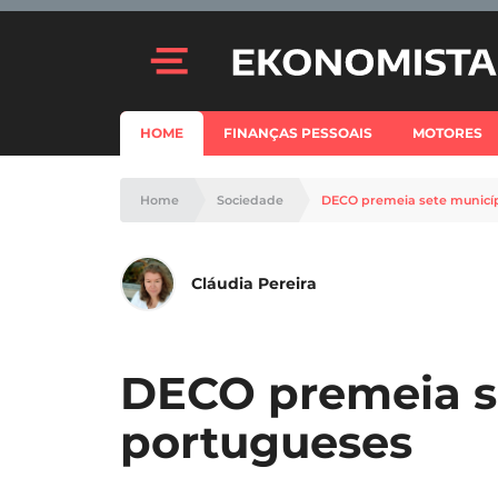
HOME
FINANÇAS PESSOAIS
MOTORES
Home
Sociedade
DECO premeia sete municí
Cláudia Pereira
DECO premeia s
portugueses