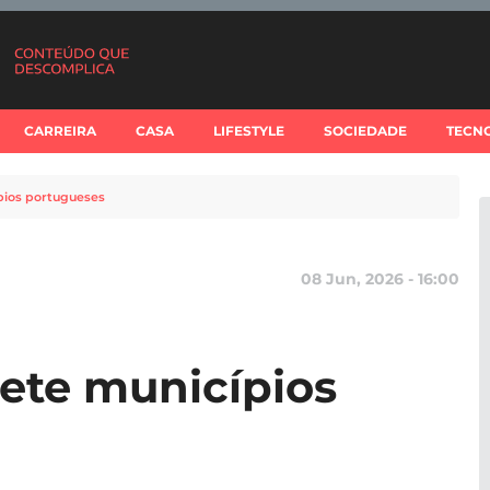
CARREIRA
CASA
LIFESTYLE
SOCIEDADE
TECN
pios portugueses
08 Jun, 2026 - 16:00
ete municípios