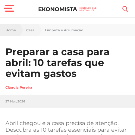
Finanças Pessoais
Home
Casa
Limpeza e Arrumação
Motores
Preparar a casa para
Carreira
abril: 10 tarefas que
Casa
evitam gastos
Lifestyle
Cláudia Pereira
Sociedade
27 Mar, 2026
Tecnologia
Abril chegou e a casa precisa de atenção.
Negócios
Descubra as 10 tarefas essenciais para evitar