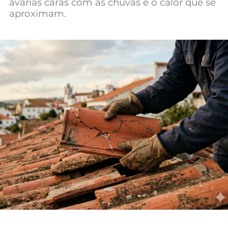
avarias caras com as chuvas e o calor que se
Mundial 2026
aproximam.