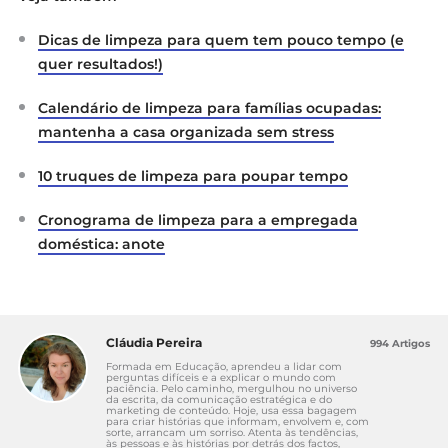
Dicas de limpeza para quem tem pouco tempo (e
quer resultados!)
Calendário de limpeza para famílias ocupadas:
mantenha a casa organizada sem stress
10 truques de limpeza para poupar tempo
Cronograma de limpeza para a empregada
doméstica: anote
Cláudia Pereira
994 Artigos
Formada em Educação, aprendeu a lidar com
perguntas difíceis e a explicar o mundo com
paciência. Pelo caminho, mergulhou no universo
da escrita, da comunicação estratégica e do
marketing de conteúdo. Hoje, usa essa bagagem
para criar histórias que informam, envolvem e, com
sorte, arrancam um sorriso. Atenta às tendências,
às pessoas e às histórias por detrás dos factos,