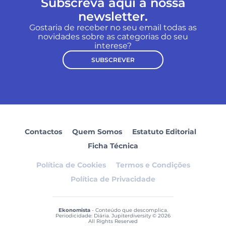
Subscreva aqui a nossa
newsletter.
Gostaria de receber no seu email todas as
novidades sobre as categorias do seu
interese?
SUBSCREVER
Contactos
Quem Somos
Estatuto Editorial
Ficha Técnica
Política de Cookies
Termos e Condições
Política de Privacidade
Ekonomista
- Conteúdo que descomplica.
Periodicidade: Diária. Jupiterdiversity © 2026
All Rights Reserved