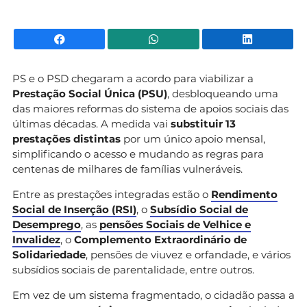
Facebook
WhatsApp
Li
PS e o PSD chegaram a acordo para viabilizar a
Prestação Social Única (PSU)
, desbloqueando uma
das maiores reformas do sistema de apoios sociais das
últimas décadas. A medida vai
substituir 13
prestações distintas
por um único apoio mensal,
simplificando o acesso e mudando as regras para
centenas de milhares de famílias vulneráveis.
Entre as prestações integradas estão o
Rendimento
Social de Inserção (RSI)
, o
Subsídio Social de
Desemprego
, as
pensões Sociais de Velhice e
Invalidez
, o
Complemento Extraordinário de
Solidariedade
, pensões de viuvez e orfandade, e vários
subsídios sociais de parentalidade, entre outros.
Em vez de um sistema fragmentado, o cidadão passa a