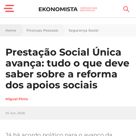
Finanças Pessoais
Home
Finanças Pessoais
Segurança Social
Motores
Prestação Social Única
Carreira
avança: tudo o que deve
Casa
saber sobre a reforma
dos apoios sociais
Lifestyle
Sociedade
Miguel Pinto
Tecnologia
25 Jun, 2026
Negócios
Já há acordo político para o avanço da