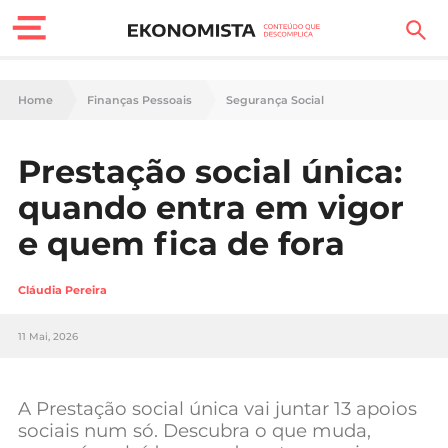
Finanças Pessoais
Home
Finanças Pessoais
Segurança Social
Motores
Prestação social única:
Carreira
quando entra em vigor
Casa
e quem fica de fora
Lifestyle
Cláudia Pereira
Sociedade
11 Mai, 2026
Tecnologia
A Prestação social única vai juntar 13 apoios
Negócios
sociais num só. Descubra o que muda,