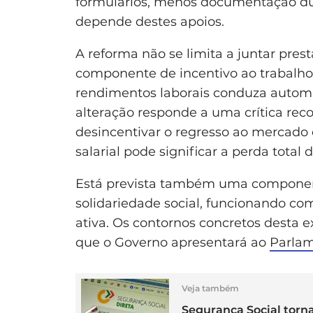
formulários, menos documentação du
depende destes apoios.
A reforma não se limita a juntar pres
componente de incentivo ao trabalho
rendimentos laborais conduza automa
alteração responde a uma crítica rec
desincentivar o regresso ao mercado
salarial pode significar a perda total 
Está prevista também uma component
solidariedade social, funcionando co
ativa. Os contornos concretos desta 
que o Governo apresentará ao
Parla
Veja também
Segurança Social torna