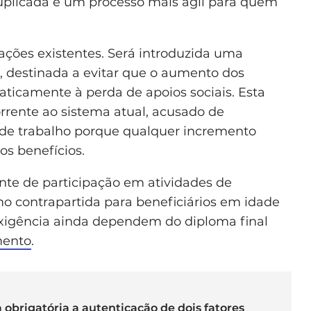
plicada e um processo mais ágil para quem
tações existentes. Será introduzida uma
, destinada a evitar que o aumento dos
ticamente à perda de apoios sociais. Esta
orrente ao sistema atual, acusado de
 de trabalho porque qualquer incremento
dos benefícios.
e de participação em atividades de
mo contrapartida para beneficiários em idade
exigência ainda dependem do diploma final
mento
.
 obrigatória a autenticação de dois fatores