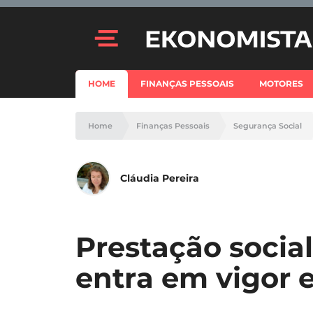
HOME
FINANÇAS PESSOAIS
MOTORES
Home
Finanças Pessoais
Segurança Social
Cláudia Pereira
Prestação socia
entra em vigor 