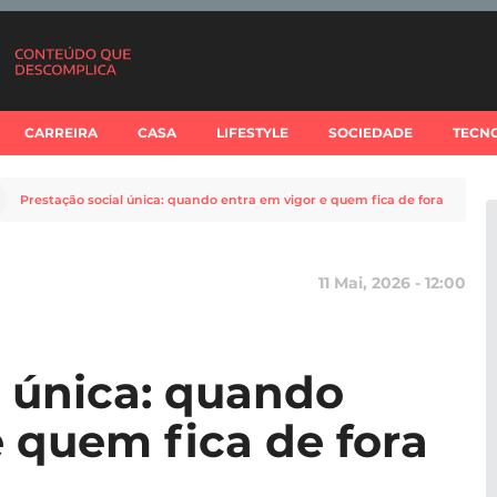
CARREIRA
CASA
LIFESTYLE
SOCIEDADE
TECN
Prestação social única: quando entra em vigor e quem fica de fora
11 Mai, 2026 - 12:00
l única: quando
e quem fica de fora