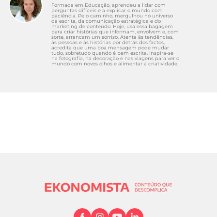
Formada em Educação, aprendeu a lidar com
Lisboa. (2026).
Apresentação
. Comarcas –
perguntas difíceis e a explicar o mundo com
paciência. Pelo caminho, mergulhou no universo
Tribunais de Portugal.
da escrita, da comunicação estratégica e do
marketing de conteúdo. Hoje, usa essa bagagem
https://comarcas.tribunais.org.pt/comarcas/apres
para criar histórias que informam, envolvem e, com
sorte, arrancam um sorriso. Atenta às tendências,
entacao_mp.php?com=lisboa
às pessoas e às histórias por detrás dos factos,
acredita que uma boa mensagem pode mudar
tudo, sobretudo quando é bem escrita. Inspira-se
na fotografia, na decoração e nas viagens para ver o
mundo com novos olhos e alimentar a criatividade.