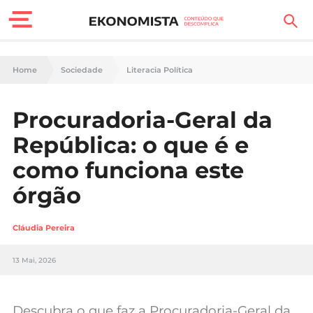
Finanças Pessoais
Home
Sociedade
Literacia Política
Motores
Procuradoria-Geral da
Carreira
República: o que é e
Casa
como funciona este
órgão
Lifestyle
Sociedade
Cláudia Pereira
Tecnologia
13 Mai, 2026
Negócios
Descubra o que faz a Procuradoria-Geral da