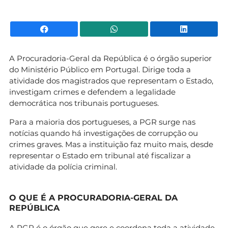
Facebook
WhatsApp
Li
A Procuradoria-Geral da República é o órgão superior
do Ministério Público em Portugal. Dirige toda a
atividade dos magistrados que representam o Estado,
investigam crimes e defendem a legalidade
democrática nos tribunais portugueses.
Para a maioria dos portugueses, a PGR surge nas
notícias quando há investigações de corrupção ou
crimes graves. Mas a instituição faz muito mais, desde
representar o Estado em tribunal até fiscalizar a
atividade da polícia criminal.
O QUE É A PROCURADORIA-GERAL DA
REPÚBLICA
A PGR é o órgão que gere e coordena toda a atividade