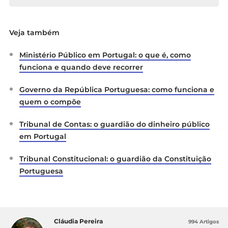
Fundação Francisco Manuel dos Santos. (2026,
Veja também
Março 3).
O que fazem o Ministério Público e a
Procuradoria-Geral da República?
FFMS.
Ministério Público em Portugal: o que é, como
https://ffms.pt/pt-pt/direitos-e-deveres/o-que-
fazem-o-ministerio-publico-e-procuradoria-
funciona e quando deve recorrer
geral-da-republica
Governo da República Portuguesa: como funciona e
Ministério Público. (2026).
A Procuradoria-Geral
quem o compõe
da República
. Portal do Ministério Público –
Portugal.
Tribunal de Contas: o guardião do dinheiro público
https://www.ministeriopublico.pt/pagina/procura
em Portugal
doria-geral-da-republica
Tribunal Constitucional: o guardião da Constituição
Ministério Público. (2026).
Procurador-Geral da
Portuguesa
República
. Portal do Ministério Público –
Portugal.
https://www.ministeriopublico.pt/pagina/procura
dor-geral-da-republica
Cláudia Pereira
994 Artigos
Procuradoria da República da Comarca de