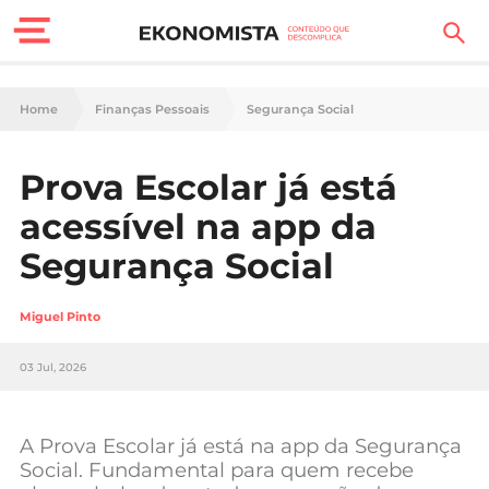
Finanças Pessoais
Home
Finanças Pessoais
Segurança Social
Motores
Prova Escolar já está
Carreira
acessível na app da
Casa
Segurança Social
Lifestyle
Miguel Pinto
Sociedade
03 Jul, 2026
Tecnologia
A Prova Escolar já está na app da Segurança
Negócios
Social. Fundamental para quem recebe