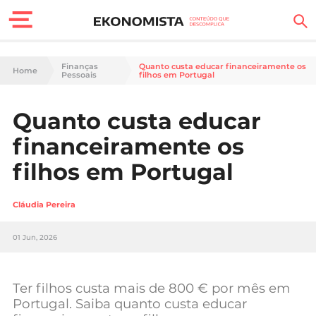
Finanças Pessoais
Finanças
Quanto custa educar financeiramente os
Home
Pessoais
filhos em Portugal
Motores
Quanto custa educar
Carreira
financeiramente os
Casa
filhos em Portugal
Lifestyle
Cláudia Pereira
Sociedade
01 Jun, 2026
Tecnologia
Ter filhos custa mais de 800 € por mês em
Negócios
Portugal. Saiba quanto custa educar