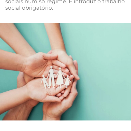
sociais num só regime. E introduz o trabalho
Mundial 2026
social obrigatório.