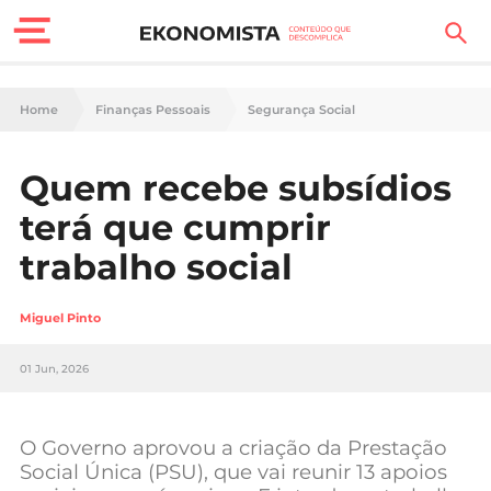
Finanças Pessoais
Home
Finanças Pessoais
Segurança Social
Motores
Quem recebe subsídios
Carreira
terá que cumprir
Casa
trabalho social
Lifestyle
Miguel Pinto
Sociedade
01 Jun, 2026
Tecnologia
O Governo aprovou a criação da Prestação
Negócios
Social Única (PSU), que vai reunir 13 apoios