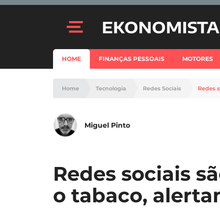
HOME
FINANÇAS PESSOAIS
MOTORES
Home
Tecnologia
Redes Sociais
Redes s
Miguel Pinto
Redes sociais s
o tabaco, alert