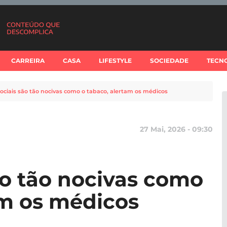
CARREIRA
CASA
LIFESTYLE
SOCIEDADE
TECN
ociais são tão nocivas como o tabaco, alertam os médicos
27 Mai, 2026 - 09:30
ão tão nocivas como
am os médicos