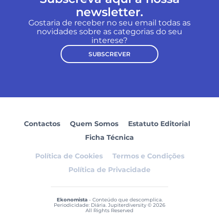
newsletter.
Gostaria de receber no seu email todas as
novidades sobre as categorias do seu
interese?
SUBSCREVER
Contactos
Quem Somos
Estatuto Editorial
Ficha Técnica
Política de Cookies
Termos e Condições
Política de Privacidade
Ekonomista
- Conteúdo que descomplica.
Periodicidade: Diária. Jupiterdiversity © 2026
All Rights Reserved