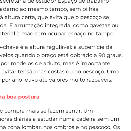
 secretária de estudo? Espaço de trabalho
e caderno ao mesmo tempo, sem pilhas
à altura certa, que evita que o pescoço se
ada. E arrumação integrada, como gavetas ou
material à mão sem ocupar espaço no tampo.
o-chave é a altura regulável: a superfície da
tovelos quando o braço está dobrado a 90 graus.
ptar por modelos de adulto, mas é importante
ra evitar tensão nas costas ou no pescoço. Uma
 por ano letivo até valores muito razoáveis.
uma boa postura
de compra mais se fazem sentir. Um
 horas diárias a estudar numa cadeira sem um
na zona lombar, nos ombros e no pescoço. Os