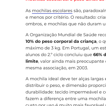
As
mochilas escolares
são, paradoxal
e menos por critério. O resultado: cri
ombros, e mochilas que não duram um
A Organização Mundial de Saúde rec
10% do peso corporal da criança
, o 
máximo de 3 kg. Em Portugal, um es
alunos do 2.º ciclo concluiu que
66% d
limite
, valor ainda mais preocupante 
mesma associação, em 2003.
A mochila ideal deve ter alças larga
distribuir o peso, e dimensão propor
durabilidade: tecido impermeável e c
fazem a diferença entre uma mochila
custo por uso é muito mais favorável