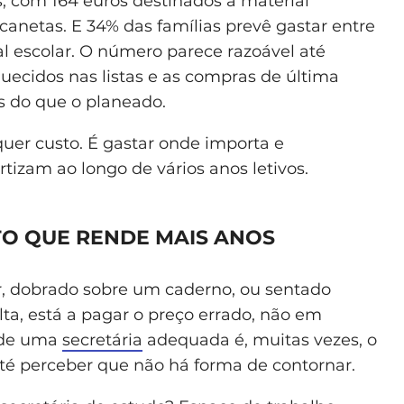
s, com 164 euros destinados a material
canetas. E 34% das famílias prevê gastar entre
al escolar. O número parece razoável até
uecidos nas listas e as compras de última
s do que o planeado.
uer custo. É gastar onde importa e
izam ao longo de vários anos letivos.
TO QUE RENDE MAIS ANOS
r, dobrado sobre um caderno, ou sentado
a, está a pagar o preço errado, não em
 de uma
secretária
adequada é, muitas vezes, o
té perceber que não há forma de contornar.