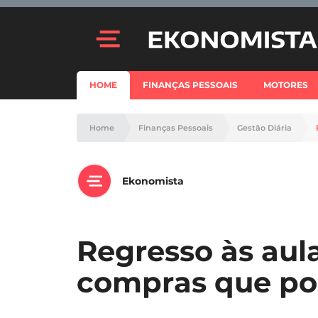
HOME
FINANÇAS PESSOAIS
MOTORES
Home
Finanças Pessoais
Gestão Diária
Ekonomista
Regresso às aula
compras que po