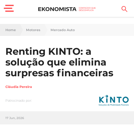
Finanças Pessoais
Home
Motores
Mercado Auto
Motores
Renting KINTO: a
Carreira
solução que elimina
Casa
surpresas financeiras
Lifestyle
Cláudia Pereira
Sociedade
Patrocinado por:
Tecnologia
17 Jun, 2026
Negócios