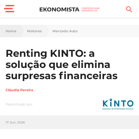
Finanças Pessoais
Home
Motores
Mercado Auto
Motores
Renting KINTO: a
Carreira
solução que elimina
Casa
surpresas financeiras
Lifestyle
Cláudia Pereira
Sociedade
Patrocinado por:
Tecnologia
17 Jun, 2026
Negócios