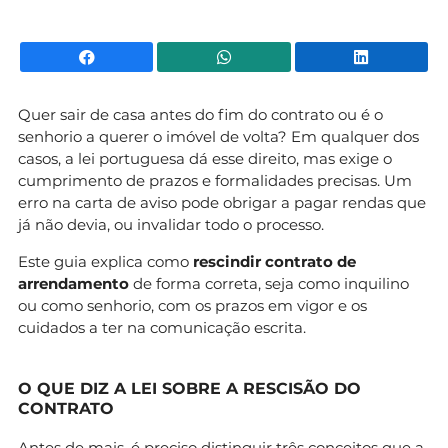
Facebook
WhatsApp
Li
Quer sair de casa antes do fim do contrato ou é o
senhorio a querer o imóvel de volta? Em qualquer dos
casos, a lei portuguesa dá esse direito, mas exige o
cumprimento de prazos e formalidades precisas. Um
erro na carta de aviso pode obrigar a pagar rendas que
já não devia, ou invalidar todo o processo.
Este guia explica como
rescindir contrato de
arrendamento
de forma correta, seja como inquilino
ou como senhorio, com os prazos em vigor e os
cuidados a ter na comunicação escrita.
O QUE DIZ A LEI SOBRE A RESCISÃO DO
CONTRATO
Antes de mais, é preciso distinguir três conceitos que a