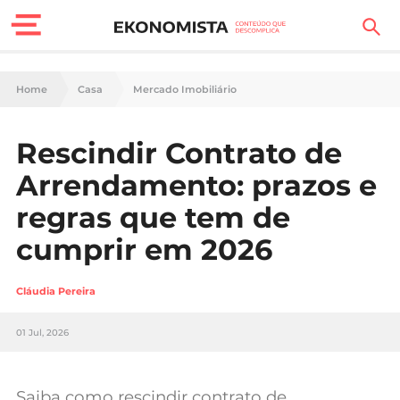
Finanças Pessoais
Home
Casa
Mercado Imobiliário
Motores
Rescindir Contrato de
Carreira
Arrendamento: prazos e
Casa
regras que tem de
cumprir em 2026
Lifestyle
Sociedade
Cláudia Pereira
Tecnologia
01 Jul, 2026
Negócios
Saiba como rescindir contrato de