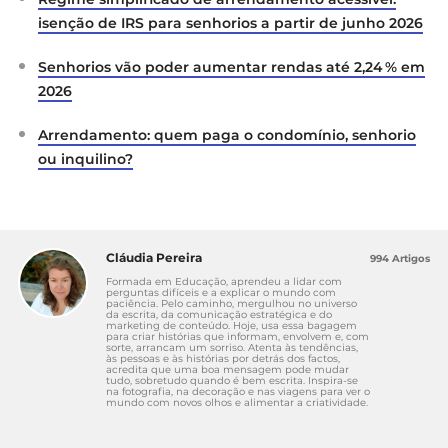
isenção de IRS para senhorios a partir de junho 2026
Diário da República, 1.ª série, n.º 157, de 14 de
agosto de 2012 (Lei n.º 31/2012, texto original dos
Senhorios vão poder aumentar rendas até 2,24 % em
artigos 1083.º, 1084.º e 1098.º).
2026
https://files.dre.pt/1s/2012/08/15700/0441104452.p
df
Arrendamento: quem paga o condomínio, senhorio
ou inquilino?
Cláudia Pereira
994 Artigos
Formada em Educação, aprendeu a lidar com
perguntas difíceis e a explicar o mundo com
paciência. Pelo caminho, mergulhou no universo
da escrita, da comunicação estratégica e do
marketing de conteúdo. Hoje, usa essa bagagem
para criar histórias que informam, envolvem e, com
sorte, arrancam um sorriso. Atenta às tendências,
às pessoas e às histórias por detrás dos factos,
acredita que uma boa mensagem pode mudar
tudo, sobretudo quando é bem escrita. Inspira-se
na fotografia, na decoração e nas viagens para ver o
mundo com novos olhos e alimentar a criatividade.