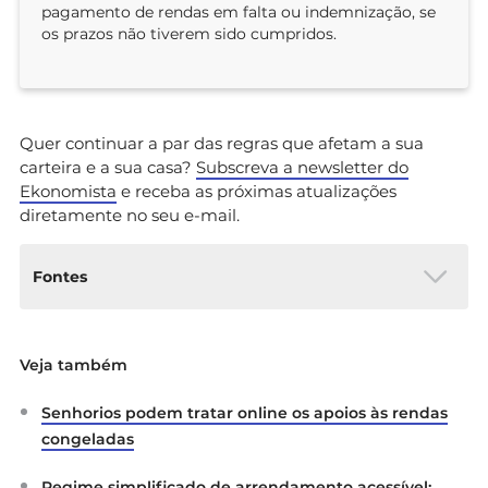
pagamento de rendas em falta ou indemnização, se
os prazos não tiverem sido cumpridos.
Quer continuar a par das regras que afetam a sua
carteira e a sua casa?
Subscreva a newsletter do
Ekonomista
e receba as próximas atualizações
diretamente no seu e-mail.
Fontes
Código Civil Português, artigos 1083.º, 1084.º,
Veja também
1097.º, 1098.º, 1100.º e 1101.º (versão consolidada,
atualizada até à Lei n.º 39/2025, de 1 de abril).
Senhorios podem tratar online os apoios às rendas
Diário da República Eletrónico.
https://diariodarepublica.pt/dr/legislacao-
congeladas
consolidada/decreto-lei/1966-34509075-
122540648
Regime simplificado de arrendamento acessível: