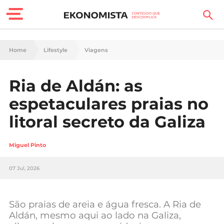
Finanças Pessoais
Home
Lifestyle
Viagens
Motores
Ria de Aldán: as
Carreira
espetaculares praias no
Casa
litoral secreto da Galiza
Lifestyle
Miguel Pinto
Sociedade
07 Jul, 2026
Tecnologia
São praias de areia e água fresca. A Ria de
Negócios
Aldán, mesmo aqui ao lado na Galiza,