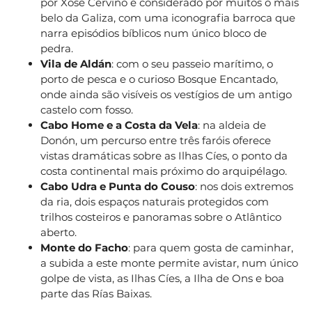
por Xosé Cerviño é considerado por muitos o mais
belo da Galiza, com uma iconografia barroca que
narra episódios bíblicos num único bloco de
pedra.
Vila de Aldán
: com o seu passeio marítimo, o
porto de pesca e o curioso Bosque Encantado,
onde ainda são visíveis os vestígios de um antigo
castelo com fosso.
Cabo Home e a Costa da Vela
: na aldeia de
Donón, um percurso entre três faróis oferece
vistas dramáticas sobre as Ilhas Cíes, o ponto da
costa continental mais próximo do arquipélago.
Cabo Udra e Punta do Couso
: nos dois extremos
da ria, dois espaços naturais protegidos com
trilhos costeiros e panoramas sobre o Atlântico
aberto.
Monte do Facho
: para quem gosta de caminhar,
a subida a este monte permite avistar, num único
golpe de vista, as Ilhas Cíes, a Ilha de Ons e boa
parte das Rías Baixas.