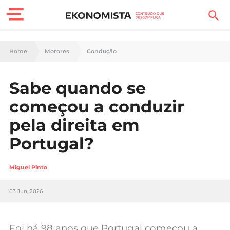
Finanças Pessoais
Home
Motores
Condução
Motores
Sabe quando se
Carreira
começou a conduzir
Casa
pela direita em
Portugal?
Lifestyle
Sociedade
Miguel Pinto
Tecnologia
03 Jun, 2026
Negócios
Foi há 98 anos que Portugal começou a