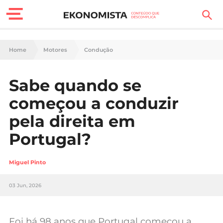
Finanças Pessoais
Home
Motores
Condução
Motores
Sabe quando se
Carreira
começou a conduzir
Casa
pela direita em
Portugal?
Lifestyle
Sociedade
Miguel Pinto
Tecnologia
03 Jun, 2026
Negócios
Foi há 98 anos que Portugal começou a