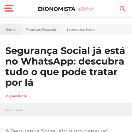
Finanças Pessoais
Home
Finanças Pessoais
Segurança Social
Motores
Segurança Social já está
Carreira
no WhatsApp: descubra
Casa
tudo o que pode tratar
por lá
Lifestyle
Sociedade
Miguel Pinto
Tecnologia
08 Jul, 2026
Negócios
A Segurança Social abriu um canal no