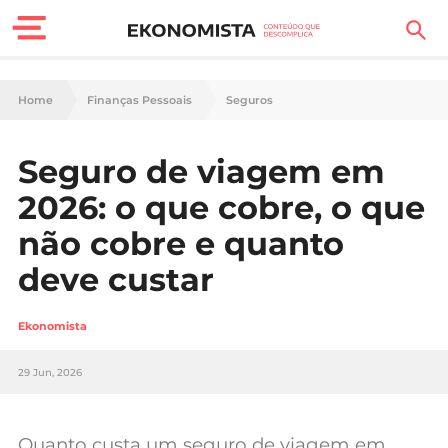
Finanças Pessoais
Home
Finanças Pessoais
Seguros
Motores
Seguro de viagem em
Carreira
2026: o que cobre, o que
Casa
não cobre e quanto
deve custar
Lifestyle
Sociedade
Ekonomista
Tecnologia
29 Jun, 2026
Negócios
Quanto custa um seguro de viagem em