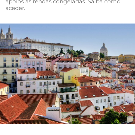
apoios às rendas congeladas. Saiba como
Mundial 2026
aceder.