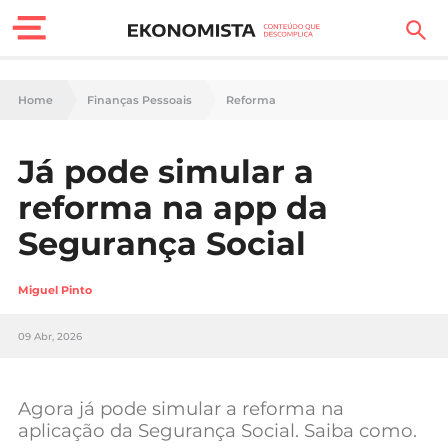
Finanças Pessoais
Home
Finanças Pessoais
Reforma
Motores
Já pode simular a
Carreira
reforma na app da
Casa
Segurança Social
Lifestyle
Miguel Pinto
Sociedade
09 Abr, 2026
Tecnologia
Agora já pode simular a reforma na
Negócios
aplicação da Segurança Social. Saiba como.