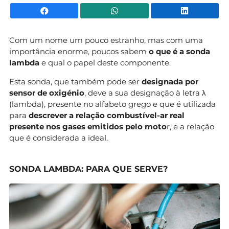
Facebook
WhatsApp
Li
Com um nome um pouco estranho, mas com uma
importância enorme, poucos sabem
o que é a sonda
lambda
e qual o papel deste componente.
Esta sonda, que também pode ser
designada por
sensor de oxigénio
, deve a sua designação à letra λ
(lambda), presente no alfabeto grego e que é utilizada
para
descrever a relação combustível-ar real
presente nos gases emitidos pelo moto
r, e a relação
que é considerada a ideal.
SONDA LAMBDA: PARA QUE SERVE?