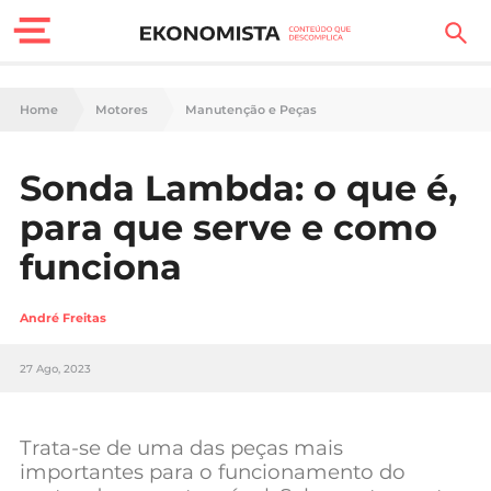
Finanças Pessoais
Home
Motores
Manutenção e Peças
Motores
Sonda Lambda: o que é,
Carreira
para que serve e como
Casa
funciona
Lifestyle
André Freitas
Sociedade
27 Ago, 2023
Tecnologia
Trata-se de uma das peças mais
Negócios
importantes para o funcionamento do