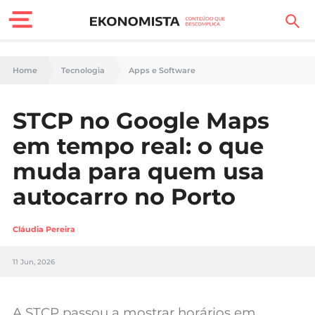
Finanças Pessoais
Home
Tecnologia
Apps e Software
Motores
STCP no Google Maps
Carreira
em tempo real: o que
Casa
muda para quem usa
autocarro no Porto
Lifestyle
Sociedade
Cláudia Pereira
Tecnologia
11 Jun, 2026
Negócios
A STCP passou a mostrar horários em