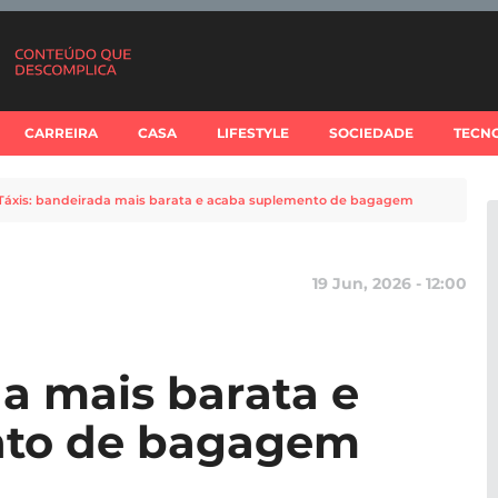
CARREIRA
CASA
LIFESTYLE
SOCIEDADE
TECN
Táxis: bandeirada mais barata e acaba suplemento de bagagem
19 Jun, 2026 - 12:00
da mais barata e
nto de bagagem