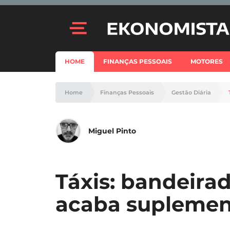
HOME
FINANÇAS PESSOAIS
MOTORES
Home
Finanças Pessoais
Gestão Diária
Miguel Pinto
Táxis: bandeira
acaba supleme