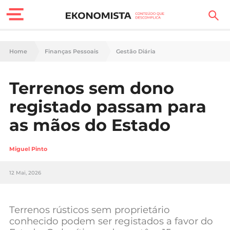
Finanças Pessoais
Home
Finanças Pessoais
Gestão Diária
Motores
Terrenos sem dono
Carreira
registado passam para
Casa
as mãos do Estado
Lifestyle
Miguel Pinto
Sociedade
12 Mai, 2026
Tecnologia
Terrenos rústicos sem proprietário
Negócios
conhecido podem ser registados a favor do