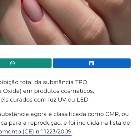
WhatsApp
Lin
oibição total da substância TPO
 Oxide) em produtos cosméticos,
géis curados com luz UV ou LED.
 substância agora é classificada como CMR, ou
a para a reprodução, e foi incluída na lista de
amento (CE) n.º 1223/2009
.