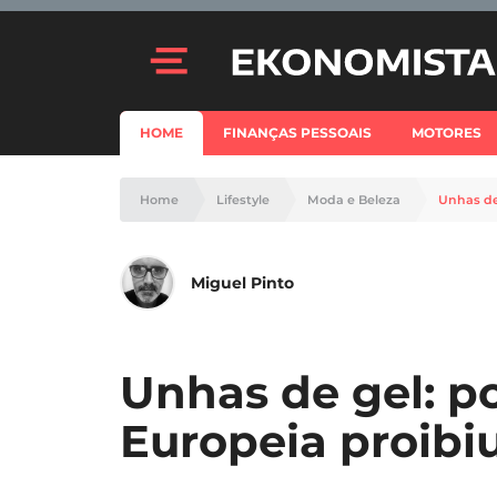
HOME
FINANÇAS PESSOAIS
MOTORES
Home
Lifestyle
Moda e Beleza
Unhas de
Miguel Pinto
Unhas de gel: p
Europeia proibi