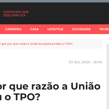
CARREIRA
CASA
LIFESTYLE
SOCIEDADE
TECN
 gel: por que razão a União Europeia proibiu o TPO?
02 Set, 2025 - 12:00
or que razão a União
u o TPO?