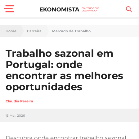
Finanças Pessoais
Home
Carreira
Mercado de Trabalho
Motores
Trabalho sazonal em
Carreira
Portugal: onde
Casa
encontrar as melhores
oportunidades
Lifestyle
Sociedade
Cláudia Pereira
Tecnologia
13 Mai, 2026
Negócios
Descubra onde encontrar trabalho sazonal