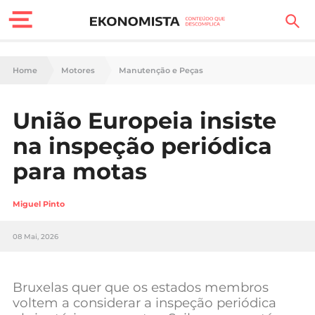
Finanças Pessoais
Home
Motores
Manutenção e Peças
Motores
União Europeia insiste
Carreira
na inspeção periódica
Casa
para motas
Lifestyle
Miguel Pinto
Sociedade
08 Mai, 2026
Tecnologia
Bruxelas quer que os estados membros
Negócios
voltem a considerar a inspeção periódica