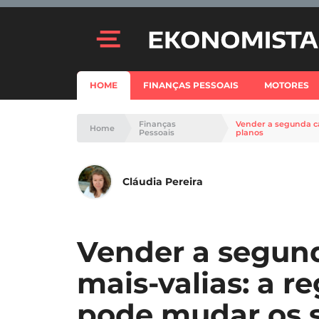
HOME
FINANÇAS PESSOAIS
MOTORES
Finanças
Vender a segunda ca
Home
Pessoais
planos
Cláudia Pereira
Vender a segun
mais-valias: a r
pode mudar os 