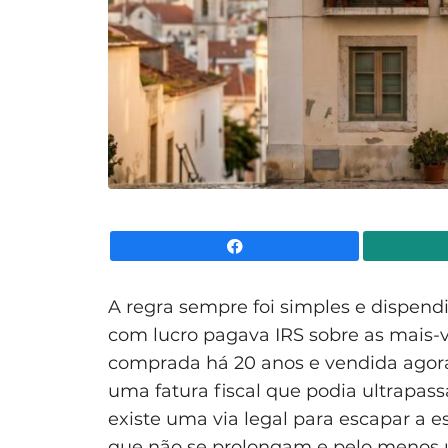
Facebook
A regra sempre foi simples e dispe
com lucro pagava IRS sobre as mais-va
comprada há 20 anos e vendida agor
uma fatura fiscal que podia ultrapas
existe uma via legal para escapar a e
que não se prolongam e pelo menos u