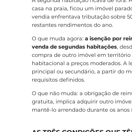
A segunda habitação ficava de fora
casa na praia, ficou um imóvel par
vendia enfrentava tributação sobre 5
restantes rendimentos do ano.
O que muda agora:
a isenção por re
venda de segundas habitações
, des
compra de outro imóvel em territóri
habitacional a preços moderados. A l
principal ou secundário, a partir d
requisitos definidos.
O que não muda: a obrigação de rein
gratuita, implica adquirir outro imóv
mantê-lo arrendado durante os anos 