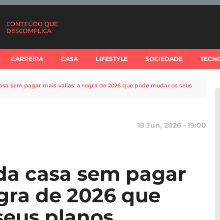
CARREIRA
CASA
LIFESTYLE
SOCIEDADE
TECN
sa sem pagar mais-valias: a regra de 2026 que pode mudar os seus
18 Jun, 2026 - 19:00
da casa sem pagar
egra de 2026 que
seus planos