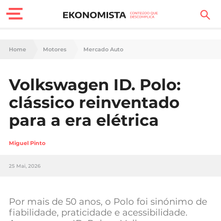
Finanças Pessoais
Home
Motores
Mercado Auto
Motores
Volkswagen ID. Polo:
Carreira
clássico reinventado
Casa
para a era elétrica
Lifestyle
Miguel Pinto
Sociedade
25 Mai, 2026
Tecnologia
Por mais de 50 anos, o Polo foi sinónimo de
Negócios
fiabilidade, praticidade e acessibilidade.