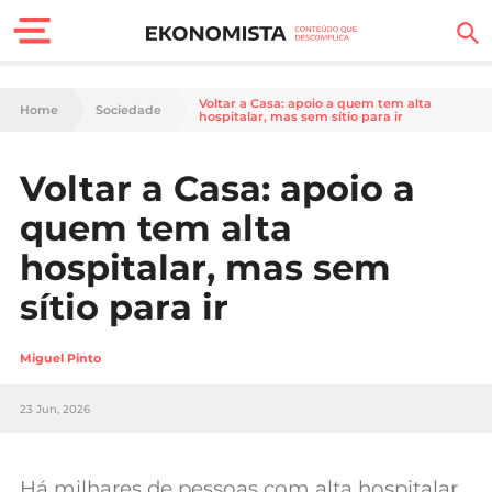
Finanças Pessoais
Voltar a Casa: apoio a quem tem alta
Home
Sociedade
hospitalar, mas sem sítio para ir
Motores
Voltar a Casa: apoio a
Carreira
quem tem alta
Casa
hospitalar, mas sem
sítio para ir
Lifestyle
Sociedade
Miguel Pinto
Tecnologia
23 Jun, 2026
Negócios
Há milhares de pessoas com alta hospitalar