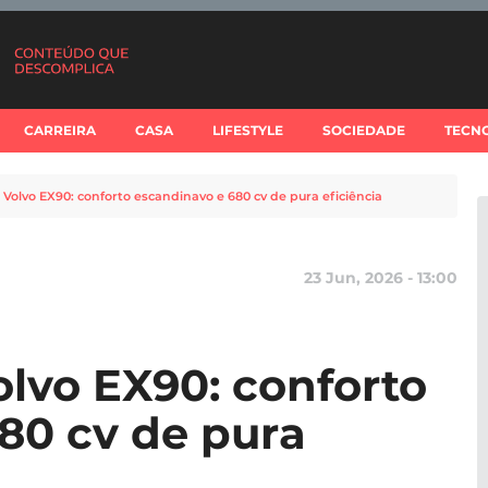
CARREIRA
CASA
LIFESTYLE
SOCIEDADE
TECN
 Volvo EX90: conforto escandinavo e 680 cv de pura eficiência
23 Jun, 2026 - 13:00
olvo EX90: conforto
80 cv de pura