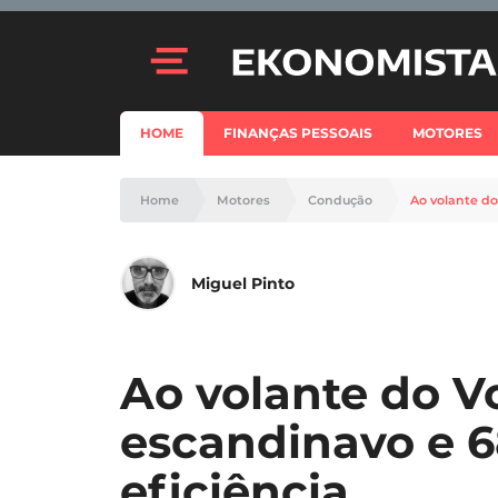
HOME
FINANÇAS PESSOAIS
MOTORES
Home
Motores
Condução
Ao volante do
Miguel Pinto
Ao volante do V
escandinavo e 6
eficiência