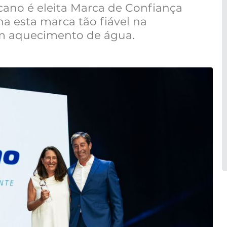
lcano é eleita Marca de Confiança
a esta marca tão fiável na
em aquecimento de água.