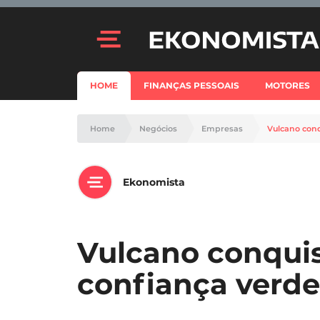
HOME
FINANÇAS PESSOAIS
MOTORES
Home
Negócios
Empresas
Vulcano conq
Ekonomista
Vulcano conquist
confiança verde