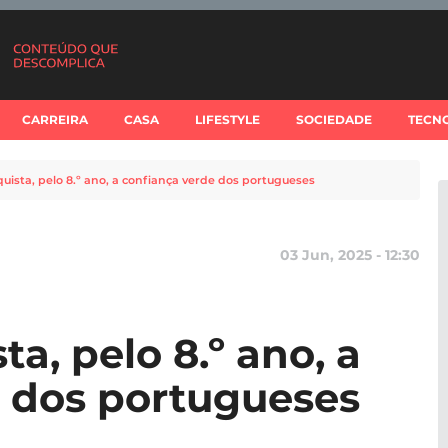
CARREIRA
CASA
LIFESTYLE
SOCIEDADE
TECN
uista, pelo 8.º ano, a confiança verde dos portugueses
03 Jun, 2025 - 12:30
a, pelo 8.º ano, a
 dos portugueses