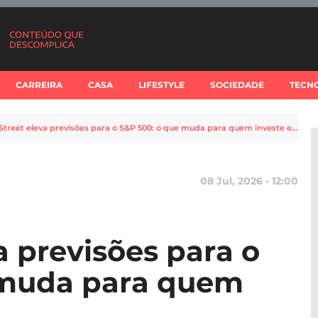
CARREIRA
CASA
LIFESTYLE
SOCIEDADE
TECN
Wall Street eleva previsões para o S&P 500: o que muda para quem investe em 2026
08 Jul, 2026 - 12:00
a previsões para o
 muda para quem