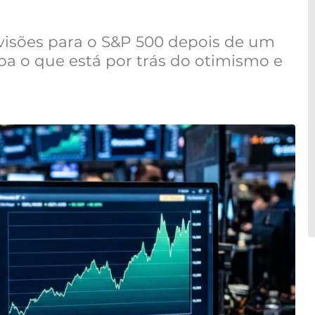
evisões para o S&P 500 depois de um
ba o que está por trás do otimismo e