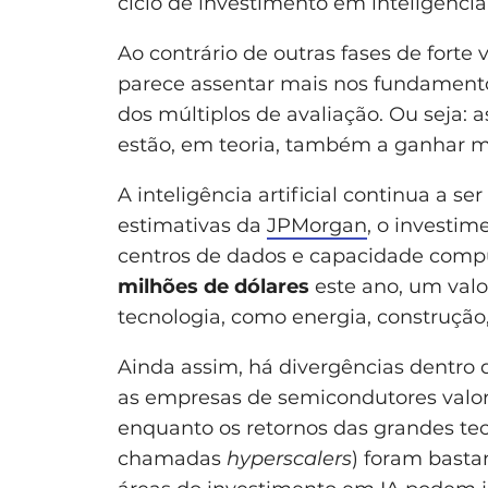
ciclo de investimento em inteligência a
Ao contrário de outras fases de forte
parece assentar mais nos fundament
dos múltiplos de avaliação. Ou seja: 
estão, em teoria, também a ganhar m
A inteligência artificial continua a se
estimativas da
JPMorgan
, o investi
centros de dados e capacidade compu
milhões de dólares
este ano, um valor
tecnologia, como energia, construção, 
Ainda assim, há divergências dentro 
as empresas de semicondutores valo
enquanto os retornos das grandes tec
chamadas
hyperscalers
) foram bast