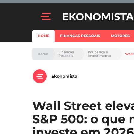
HOME
FINANÇAS PESSOAIS
MOTORES
Finanças
Poupança e
Home
Pessoais
Investimento
Ekonomista
Wall Street elev
S&P 500: o que
investe em 2026