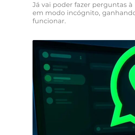
Já vai poder fazer perguntas à 
em modo incógnito, ganhando 
funcionar.