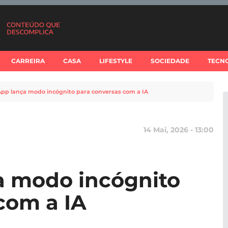
CARREIRA
CASA
LIFESTYLE
SOCIEDADE
TECN
p lança modo incógnito para conversas com a IA
14 Mai, 2026 - 13:00
 modo incógnito
com a IA