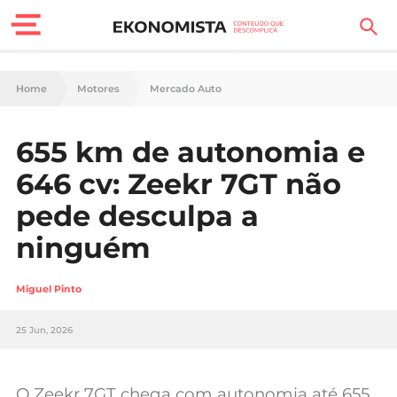
Finanças Pessoais
Home
Motores
Mercado Auto
Motores
655 km de autonomia e
Carreira
646 cv: Zeekr 7GT não
Casa
pede desculpa a
ninguém
Lifestyle
Sociedade
Miguel Pinto
Tecnologia
25 Jun, 2026
Negócios
O Zeekr 7GT chega com autonomia até 655