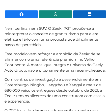
Facebook
WhatsApp
Li
Nem berlina, nem SUV. O Zeekr 7GT propõe-se a
reinterpretar o conceito de gran turismo para a era
elétrica e fá-lo com uma proposta que dificilmente
passa despercebida.
Este modelo vem reforçar a ambição da Zeekr de se
afirmar como uma referência premium no Velho
Continente. A marca, que integra o universo do Geely
Auto Group, não é propriamente uma recém-chegada.
Com centros de investigação e desenvolvimento em
Gotemburgo, Ningbo, Hangzhou e Xangai e mais de
680.000 veículos entregues desde outubro de 2021, a
Zeekr tem os alicerces de uma construtora com escala
e experiência.
O 7GT foi, aliás, desenvolvido especificamente para