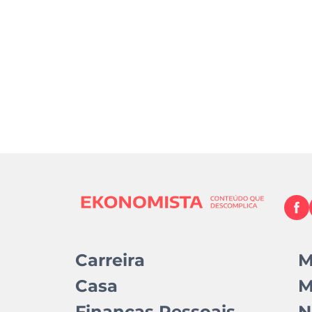
Carreira
M
Casa
M
Finanças Pessoais
N