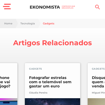
Finanças Pessoais
Home
Tecnologia
Gadgets
Motores
Artigos Relacionados
Carreira
Casa
Lifestyle
GADGETS
GADGETS
Sociedade
Phone
Fotografar estrelas
Disque
ue vai
com o telemóvel sem
quem 
jogo?
gastar um euro
venda 
Tecnologia
Cláudia Pereira
Miguel Pin
Negócios