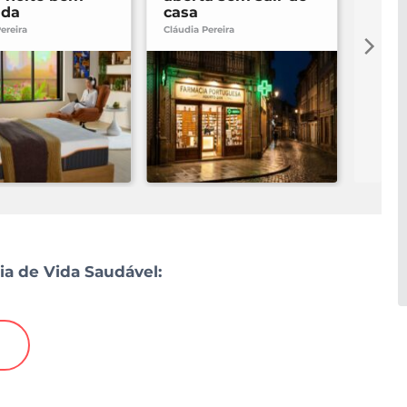
ada
casa
qual
ereira
Cláudia Pereira
Ekonom
ia de Vida Saudável: