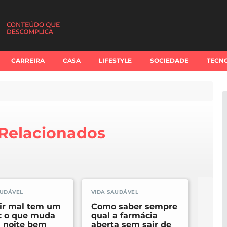
CARREIRA
CASA
LIFESTYLE
SOCIEDADE
TECN
 Relacionados
AUDÁVEL
VIDA SAUDÁVEL
VIDA 
ir mal tem um
Como saber sempre
O qu
: o que muda
qual a farmácia
a dis
 noite bem
aberta sem sair de
come