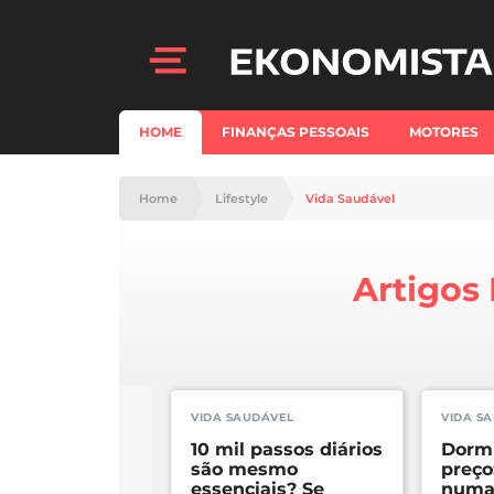
HOME
FINANÇAS PESSOAIS
MOTORES
Home
Lifestyle
Vida Saudável
Artigos
VIDA SAUDÁVEL
VIDA S
10 mil passos diários
Dorm
são mesmo
preço
essenciais? Se
numa