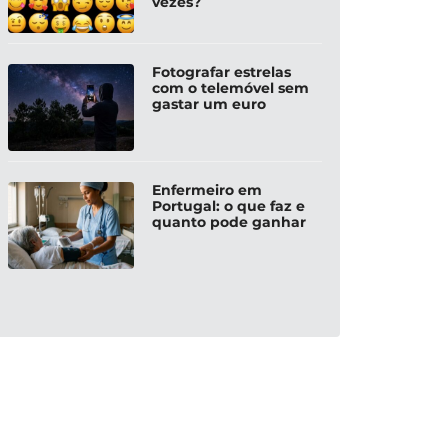
vezes?
idade de vida?
família
adit
ista
Miguel Pinto
Miguel
Fotografar estrelas
com o telemóvel sem
gastar um euro
Enfermeiro em
Portugal: o que faz e
quanto pode ganhar