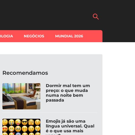
OLOGIA
NEGÓCIOS
MUNDIAL 2026
Recomendamos
Dormir mal tem um
preço: o que muda
numa noite bem
passada
SAUDÁVEL
VIDA SAUDÁVEL
VIDA
Emojis já são uma
e fazer quando
5 anos sem contacto
Bols
língua universal. Qual
função erétil
com o SNS? Vai
peq
é o que usa mais
ça a afetar a
perder o médico de
e a