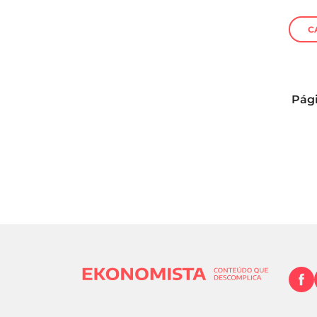
C
Pági