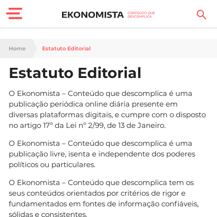
Finanças Pessoais
Home
Estatuto Editorial
Motores
Estatuto Editorial
Carreira
O Ekonomista – Conteúdo que descomplica é uma
publicação periódica online diária presente em
Casa
diversas plataformas digitais, e cumpre com o disposto
no artigo 17º da Lei nº 2/99, de 13 de Janeiro.
Lifestyle
O Ekonomista – Conteúdo que descomplica é uma
publicação livre, isenta e independente dos poderes
Sociedade
políticos ou particulares.
Tecnologia
O Ekonomista – Conteúdo que descomplica tem os
seus conteúdos orientados por critérios de rigor e
Negócios
fundamentados em fontes de informação confiáveis,
sólidas e consistentes.