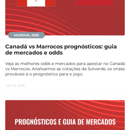
MUNDIAL 2026
Canadá vs Marrocos prognósticos: guia
de mercados e odds
Veja as melhores odds e mercados para apostar no Canadá
vs Marrocos. Analisamos as cotações da Solverde, os onzes
prováveis e o prognóstico para o jogo.
03 Jul, 2026