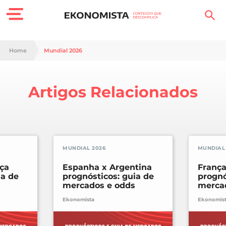
Finanças Pessoais
Home
Mundial 2026
Motores
Artigos Relacionados
Carreira
Casa
Lifestyle
MUNDIAL 2026
MUNDIAL
Sociedade
nça
Espanha x Argentina
França
ia de
prognósticos: guia de
prognó
s
mercados e odds
mercad
Tecnologia
Ekonomista
Ekonomis
Negócios