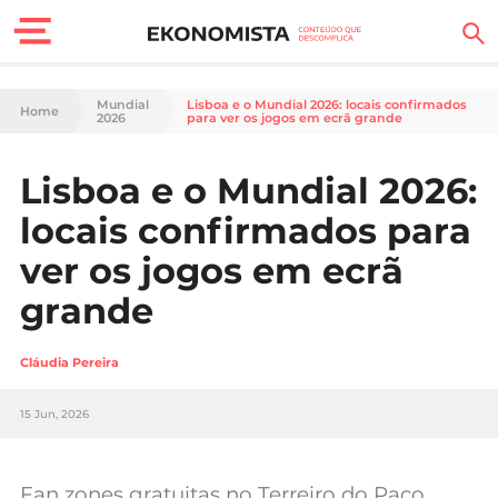
Finanças Pessoais
Mundial
Lisboa e o Mundial 2026: locais confirmados
Home
2026
para ver os jogos em ecrã grande
Motores
Lisboa e o Mundial 2026:
Carreira
locais confirmados para
Casa
ver os jogos em ecrã
grande
Lifestyle
Sociedade
Cláudia Pereira
Tecnologia
15 Jun, 2026
Negócios
Fan zones gratuitas no Terreiro do Paço,