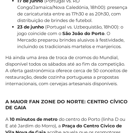
17 de junho
(Portugal vs. RD
Congo/Jamaica/Nova Caledónia, 18h00): presença
de caricaturista entre as 17h30 e as 20h30, com
distribuição de brindes de futebol.
23 de junho
(Portugal vs. Uzbequistão, 18h00): o
jogo coincide com o
São João do Porto
. O
Mercado preparou brindes alusivos à festividade,
incluindo os tradicionais martelos e manjericos.
Há ainda uma área de troca de cromos do Mundial,
disponível todos os sábados até ao fim da competição.
A oferta gastronómica oferece cerca de 50 conceitos de
restauração, desde cozinha portuguesa a propostas
internacionais, com cervejas artesanais disponíveis.
A MAIOR FAN ZONE DO NORTE: CENTRO CÍVICO
DE GAIA
A
10 minutos de metro
do centro do Porto (linha D ou
E até Jardim do Morro), a
Praça do Centro Cívico de
Vila Nova de Gaia
acolhe aquela que os promotores