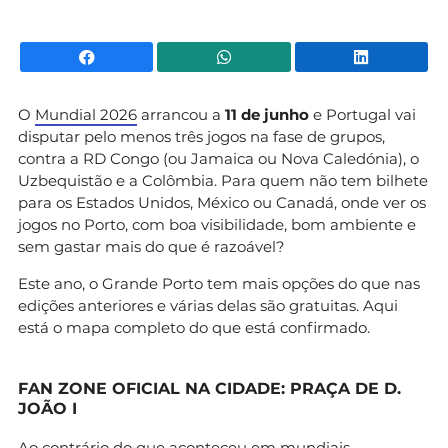
Facebook
WhatsApp
Li
O
Mundial 2026
arrancou a
11 de junho
e Portugal vai
disputar pelo menos três jogos na fase de grupos,
contra a RD Congo (ou Jamaica ou Nova Caledónia), o
Uzbequistão e a Colômbia. Para quem não tem bilhete
para os Estados Unidos, México ou Canadá, onde ver os
jogos no Porto, com boa visibilidade, bom ambiente e
sem gastar mais do que é razoável?
Este ano, o Grande Porto tem mais opções do que nas
edições anteriores e várias delas são gratuitas. Aqui
está o mapa completo do que está confirmado.
FAN ZONE OFICIAL NA CIDADE: PRAÇA DE D.
JOÃO I
Ao contrário do que aconteceu em mundiais