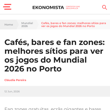
Finanças Pessoais
Mundial
Cafés, bares e fan zones: melhores sítios para
Home
2026
ver os jogos do Mundial 2026 no Porto
Motores
Cafés, bares e fan zones:
Carreira
melhores sítios para ver
Casa
os jogos do Mundial
2026 no Porto
Lifestyle
Sociedade
Cláudia Pereira
Tecnologia
12 Jun, 2026
Negócios
Fan zones gratuitas, ecrãs gigantes e bares