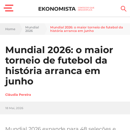
Finanças Pessoais
Mundial
Mundial 2026: o maior torneio de futebol da
Home
2026
história arranca em junho
Motores
Mundial 2026: o maior
Carreira
torneio de futebol da
Casa
história arranca em
junho
Lifestyle
Sociedade
Cláudia Pereira
Tecnologia
18 Mai, 2026
Negócios
Mundial 2026 expande para 48 seleções e