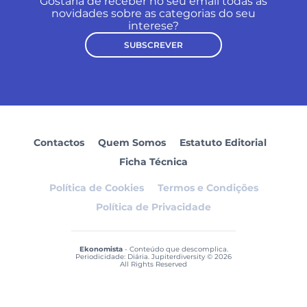
Gostaria de receber no seu email todas as
novidades sobre as categorias do seu
interese?
SUBSCREVER
Contactos
Quem Somos
Estatuto Editorial
Ficha Técnica
Política de Cookies
Termos e Condições
Política de Privacidade
Ekonomista
- Conteúdo que descomplica.
Periodicidade: Diária. Jupiterdiversity © 2026
All Rights Reserved