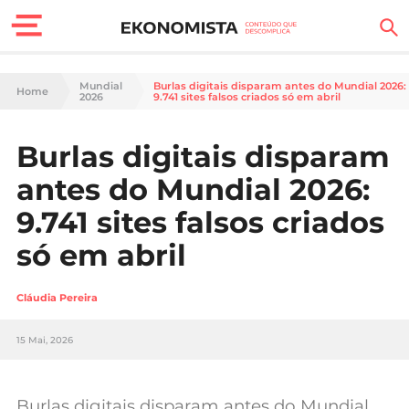
Finanças Pessoais
Mundial
Burlas digitais disparam antes do Mundial 2026:
Home
2026
9.741 sites falsos criados só em abril
Motores
Burlas digitais disparam
Carreira
antes do Mundial 2026:
Casa
9.741 sites falsos criados
só em abril
Lifestyle
Sociedade
Cláudia Pereira
Tecnologia
15 Mai, 2026
Negócios
Burlas digitais disparam antes do Mundial