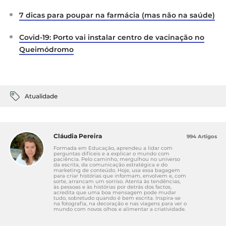
1400-agora-online/
7 dicas para poupar na farmácia (mas não na saúde)
Linha 1400. (2026).
Linha 1400
.
https://www.1400safe.pt/
Covid-19: Porto vai instalar centro de vacinação no
Queimódromo
Atualidade
Cláudia Pereira
994 Artigos
Formada em Educação, aprendeu a lidar com
perguntas difíceis e a explicar o mundo com
paciência. Pelo caminho, mergulhou no universo
da escrita, da comunicação estratégica e do
marketing de conteúdo. Hoje, usa essa bagagem
para criar histórias que informam, envolvem e, com
sorte, arrancam um sorriso. Atenta às tendências,
às pessoas e às histórias por detrás dos factos,
acredita que uma boa mensagem pode mudar
tudo, sobretudo quando é bem escrita. Inspira-se
na fotografia, na decoração e nas viagens para ver o
mundo com novos olhos e alimentar a criatividade.