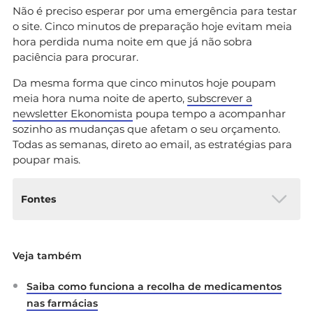
Não é preciso esperar por uma emergência para testar
o site. Cinco minutos de preparação hoje evitam meia
hora perdida numa noite em que já não sobra
paciência para procurar.
Da mesma forma que cinco minutos hoje poupam
meia hora numa noite de aperto,
subscrever a
newsletter Ekonomista
poupa tempo a acompanhar
sozinho as mudanças que afetam o seu orçamento.
Todas as semanas, direto ao email, as estratégias para
poupar mais.
Fontes
Associação Nacional das Farmácias. (2021).
Linha
Veja também
Nacional 1400 agora online: a partir desta
segunda-feira entra em funcionamento o site
Saiba como funciona a recolha de medicamentos
www.1400SAFE.pt
.
https://www.anf.pt/comunicados/linha-nacional-
nas farmácias