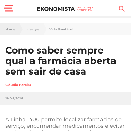
Finanças Pessoais
Home
Lifestyle
Vida Saudável
Motores
Como saber sempre
Carreira
qual a farmácia aberta
Casa
sem sair de casa
Lifestyle
Cláudia Pereira
Sociedade
29 Jul, 2026
Tecnologia
A Linha 1400 permite localizar farmácias de
Negócios
serviço, encomendar medicamentos e evitar