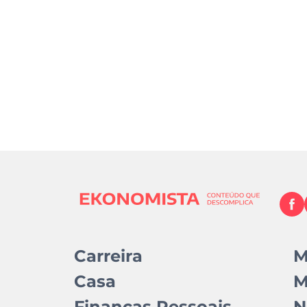
Carreira
M
Casa
M
Finanças Pessoais
N